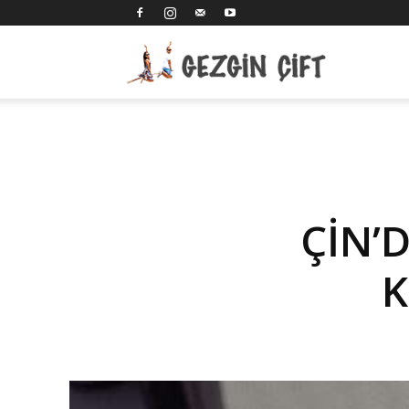
Gezgin
Çift
ÇİN’
K