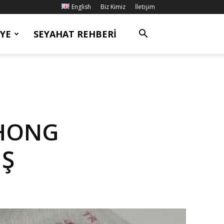
English
Biz Kimiz
İletişim
YE
SEYAHAT REHBERI
 HONG
İŞ