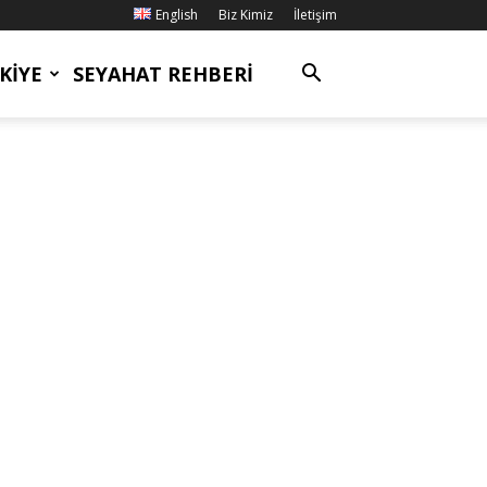
English
Biz Kimiz
İletişim
KIYE
SEYAHAT REHBERI