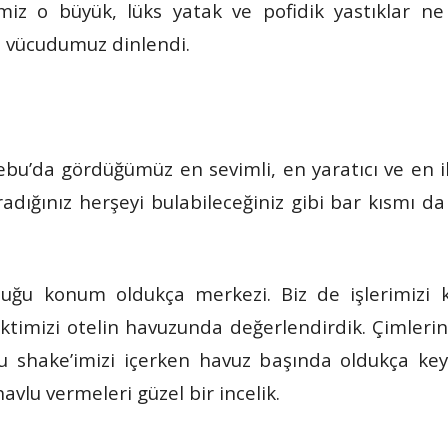
ğimiz o büyük, lüks yatak ve pofidik yastıklar 
a vücudumuz dinlendi.
ebu’da gördüğümüz en sevimli, en yaratıcı ve en i
ığınız herşeyi bulabileceğiniz gibi bar kısmı da 
uğu konum oldukça merkezi. Biz de işlerimizi 
ktimizi otelin havuzunda değerlendirdik. Çimleri
u shake’imizi içerken havuz başında oldukça keyi
havlu vermeleri güzel bir incelik.