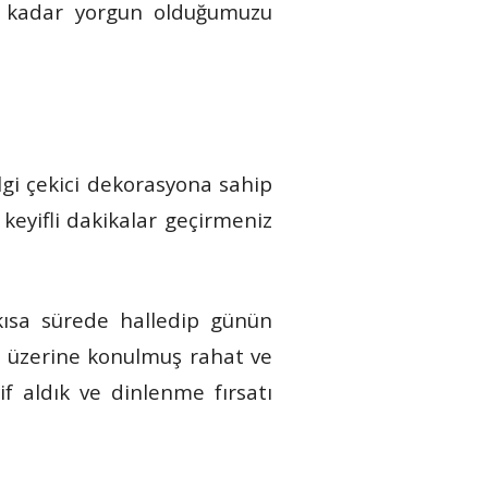
ne kadar yorgun olduğumuzu
lgi çekici dekorasyona sahip
keyifli dakikalar geçirmeniz
kısa sürede halledip günün
n üzerine konulmuş rahat ve
f aldık ve dinlenme fırsatı