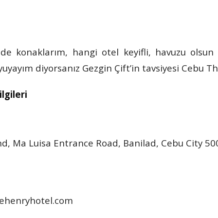
e konaklarım, hangi otel keyifli, havuzu olsun ş
uyuyayım diyorsanız Gezgin Çift’in tavsiyesi Cebu T
lgileri
, Ma Luisa Entrance Road, Banilad, Cebu City 50
hehenryhotel.com