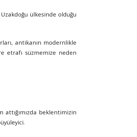
er Uzakdoğu ülkesinde olduğu
rları, antikanın modernlikle
 süre etrafı süzmemize neden
m attığımızda beklentimizin
yüleyici.