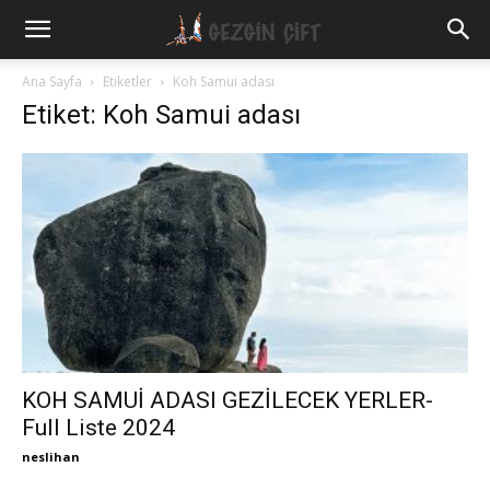
Gezgin
Ana Sayfa
Etiketler
Koh Samui adası
Etiket: Koh Samui adası
Çift
KOH SAMUİ ADASI GEZİLECEK YERLER-
Full Liste 2024
neslihan