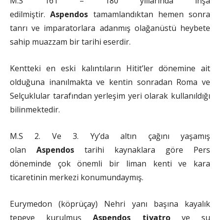
M.S 161 – 180 yıllarında inşa
edilmiştir.
Aspendos
tamamlandıktan hemen sonra
tanrı ve imparatorlara adanmış olağanüstü heybete
sahip muazzam bir tarihi eserdir.
Kentteki en eski kalıntıların Hitit’ler dönemine ait
olduğuna inanılmakta ve kentin sonradan Roma ve
Selçuklular tarafından yerleşim yeri olarak kullanıldığı
bilinmektedir.
M.S 2. Ve 3. Yy’da altın çağını yaşamış
olan
Aspendos
tarihi kaynaklara göre Pers
döneminde çok önemli bir liman kenti ve kara
ticaretinin merkezi konumundaymış.
Eurymedon (köprüçay) Nehri yanı başına kayalık
tepeye kurulmuş
Aspendos tiyatro
ve su