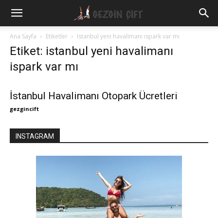
Gezgin
Ana Sayfa
Etiketler
Istanbul yeni havalimanı ispark var mı
Etiket: istanbul yeni havalimanı
Çift
ispark var mı
İstanbul Havalimanı Otopark Ücretleri
gezgincift
INSTAGRAM