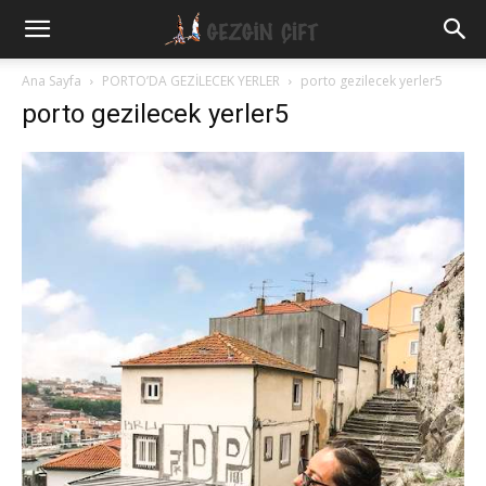
Gezgin
Ana Sayfa
PORTO’DA GEZİLECEK YERLER
porto gezilecek yerler5
porto gezilecek yerler5
Çift