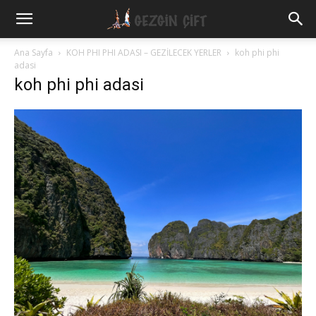
Gezgin
Ana Sayfa
KOH PHI PHI ADASI – GEZİLECEK YERLER
koh phi phi
adasi
koh phi phi adasi
Çift