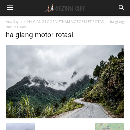
Gezgin
Ana Sayfa
HA GİANG LOOP VİETNAM MOTOSİKLET ROTASI
ha giang
motor rotasi
ha giang motor rotasi
Çift