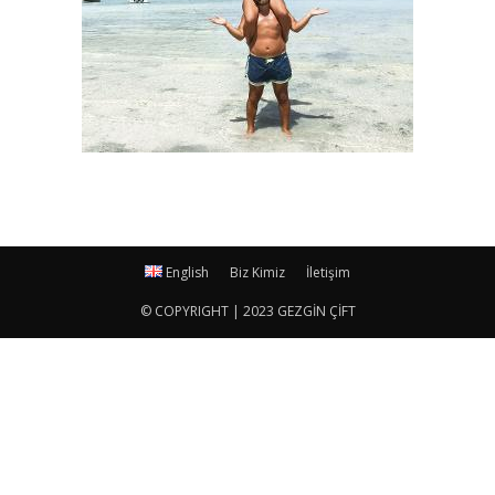
English
Biz Kimiz
İletişim
© COPYRIGHT | 2023 GEZGİN ÇİFT