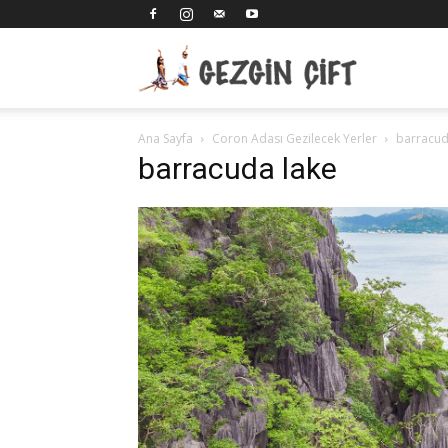
Gezgin
Ana Sayfa
Coron Adası Gezilecek Yerler
barracud
Çift
barracuda lake