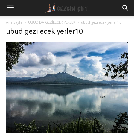
Gezgin
Ana Sayfa
UBUD’DA GEZİLECEK YERLER
ubud gezilecek yerler10
ubud gezilecek yerler10
Çift