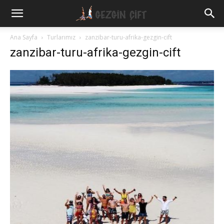
Gezgin
Ana Sayfa
Turlarımız
zanzibar-turu-afrika-gezgin-cift
zanzibar-turu-afrika-gezgin-cift
Çift