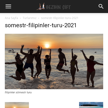
Gezgin
Ana Sayfa
Turlarımız
somestr-filipinler-turu-2021
somestr-filipinler-turu-2021
Çift
filipinler sömestr turu