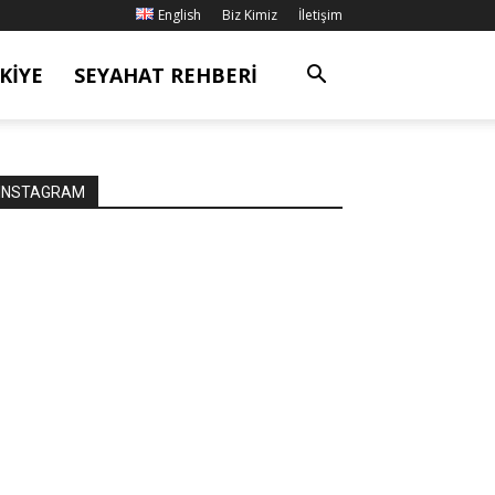
English
Biz Kimiz
İletişim
KIYE
SEYAHAT REHBERI
INSTAGRAM