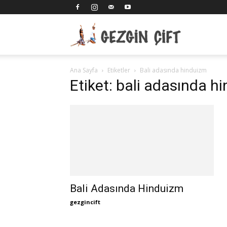
Gezgin
Ana Sayfa
Etiketler
Bali adasında hinduizm
Çift
Etiket: bali adasında h
Bali Adasında Hinduizm
gezgincift