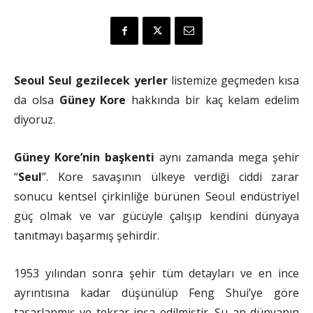
Seoul Seul gezilecek yerler
listemize geçmeden kısa
da olsa
Güney Kore
hakkında bir kaç kelam edelim
diyoruz.
Güney Kore’nin başkenti
aynı zamanda mega şehir
“
Seul
”. Kore savaşının ülkeye verdiği ciddi zarar
sonucu kentsel çirkinliğe bürünen Seoul endüstriyel
güç olmak ve var gücüyle çalışıp kendini dünyaya
tanıtmayı başarmış şehirdir.
1953 yılından sonra şehir tüm detayları ve en ince
ayrıntısına kadar düşünülüp Feng Shui’ye göre
tasarlanmış ve tekrar inşa edilmiştir. Şu an dünyanın