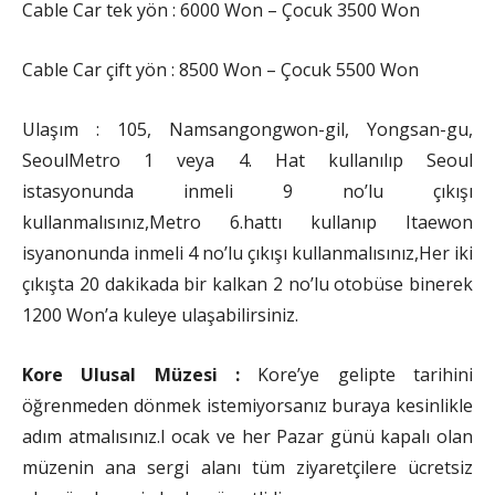
Cable Car tek yön : 6000 Won – Çocuk 3500 Won
Cable Car çift yön : 8500 Won – Çocuk 5500 Won
Ulaşım : 105, Namsangongwon-gil, Yongsan-gu,
SeoulMetro 1 veya 4. Hat kullanılıp Seoul
istasyonunda inmeli 9 no’lu çıkışı
kullanmalısınız,Metro 6.hattı kullanıp Itaewon
isyanonunda inmeli 4 no’lu çıkışı kullanmalısınız,Her iki
çıkışta 20 dakikada bir kalkan 2 no’lu otobüse binerek
1200 Won’a kuleye ulaşabilirsiniz.
Kore Ulusal Müzesi :
Kore’ye gelipte tarihini
öğrenmeden dönmek istemiyorsanız buraya kesinlikle
adım atmalısınız.I ocak ve her Pazar günü kapalı olan
müzenin ana sergi alanı tüm ziyaretçilere ücretsiz