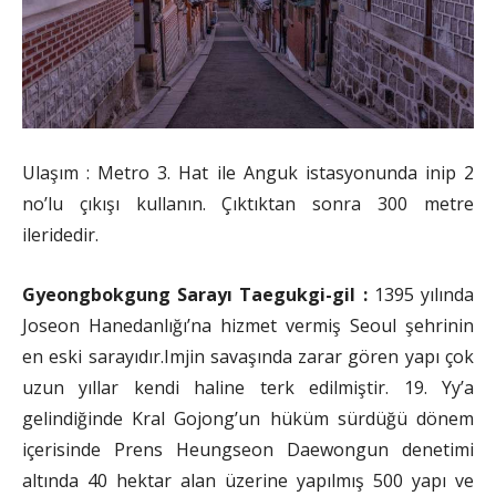
Ulaşım : Metro 3. Hat ile Anguk istasyonunda inip 2
no’lu çıkışı kullanın. Çıktıktan sonra 300 metre
ileridedir.
Gyeongbokgung Sarayı Taegukgi-gil :
1395 yılında
Joseon Hanedanlığı’na hizmet vermiş Seoul şehrinin
en eski sarayıdır.Imjin savaşında zarar gören yapı çok
uzun yıllar kendi haline terk edilmiştir. 19. Yy’a
gelindiğinde Kral Gojong’un hüküm sürdüğü dönem
içerisinde Prens Heungseon Daewongun denetimi
altında 40 hektar alan üzerine yapılmış 500 yapı ve