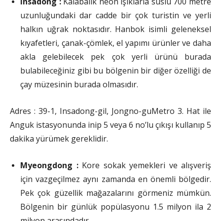
Insadong :
Kalabalık neon ışıklarla süslü 700 metre
uzunluğundaki dar cadde bir çok turistin ve yerli
halkın uğrak noktasıdır. Hanbok isimli geleneksel
kıyafetleri, çanak-çömlek, el yapımı ürünler ve daha
akla gelebilecek pek çok yerli ürünü burada
bulabileceğiniz gibi bu bölgenin bir diğer özelliği de
çay müzesinin burada olmasıdır.
Adres : 39-1, Insadong-gil, Jongno-guMetro 3. Hat ile
Anguk istasyonunda inip 5 veya 6 no’lu çıkışı kullanıp 5
dakika yürümek gereklidir.
Myeongdong :
Kore sokak yemekleri ve alışveriş
için vazgeçilmez aynı zamanda en önemli bölgedir.
Pek çok güzellik mağazalarını görmeniz mümkün.
Bölgenin bir günlük popülasyonu 1.5 milyon ila 2
milyon arasındadır.