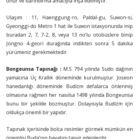
onur ve barındırma amacıyla inşa edilmiştir.
Ulaşım : 11, Haenggung-ro, Paldal-gu, Suwon-si,
Gyeonggi-do Metro 1 hat ile Suwon istasyonunda inip
buradan 2, 7, 7-2, 8, veya 13 no’lu otobüslere binip
Jongno 4-geori durağında indikten sonra 5 dakika
yürümeniz gerekmektedir.
Bongeunsa Tapınağı :
M.S 794 yılında Sudo dağının
yamacına Üç Krallık döneminde kurulmuştur. Joseon
hanedanlığı döneminde Budizm defalarca önlenmiş
olmasına rağmen her nasılsa 1498 yılında Bongeunsa
bunu bir şekilde bozmuştur. Dolayısıyla Budizm için
oldukça önemli bir yapıdır.
Tapınak içerisinde bolca resimler görmek mümkün en
önemlisi Buda’nın hayatını tasvir edenlerdir.