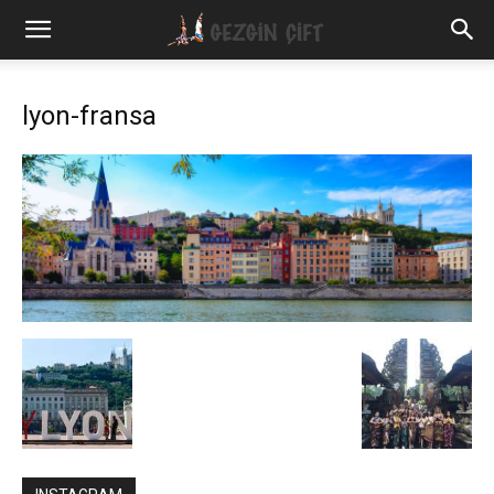
Gezgin
lyon-fransa
Çift