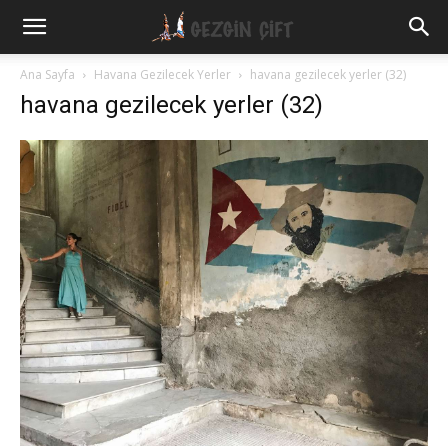
Gezgin
Ana Sayfa
Havana Gezilecek Yerler
havana gezilecek yerler (32)
havana gezilecek yerler (32)
Çift