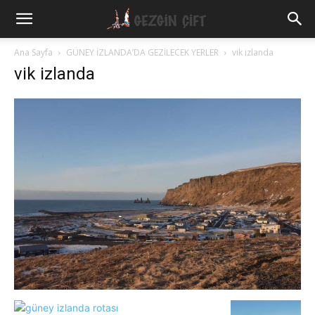
Gezgin
Ana Sayfa
GÜNEY İZLANDA’DA GEZİLECEK YERLER
vik izlanda
vik izlanda
Çift