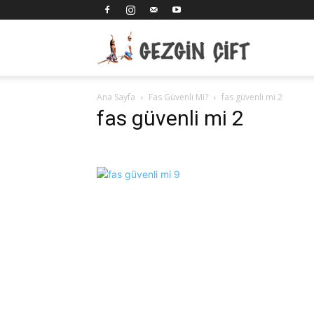
Gezgin
Ana Sayfa
Fas Güvenli Mi?
fas güvenli mi 2
Çift
fas güvenli mi 2